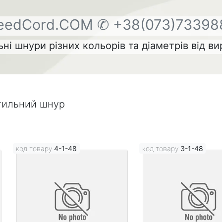
eedCord.COM
✆ +38(073)73398
ні шнури різних кольорів та діаметрів від в
тильний шнур
код товару
4-1-48
код товару
3-1-48