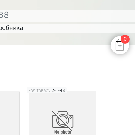
88
иробника.
0
код товару
2-1-48