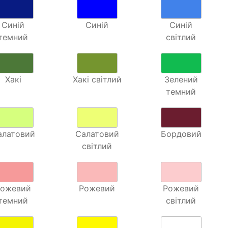
Синій
Синій
Синій
темний
світлий
Хакі
Хакі світлий
Зелений
темний
алатовий
Салатовий
Бордовий
світлий
Рожевий
Рожевий
Рожевий
темний
світлий