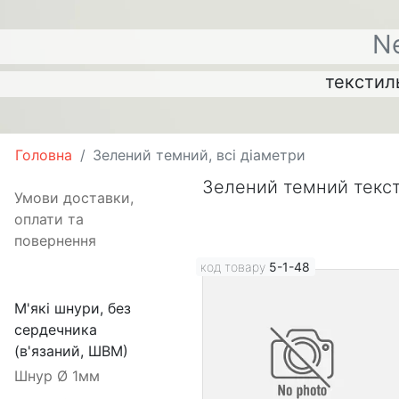
N
текстиль
Головна
Зелений темний, всі діаметри
Зелений темний текс
Умови доставки,
оплати та
повернення
код товару
5-1-48
М'які шнури, без
сердечника
(в'язаний, ШВМ)
Шнур Ø 1мм