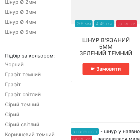
Шнур Ø 2мм
Шнур Ø 3мм
Шнур Ø 4мм
Ø 5 мм
4.45 г/м
залишки
Шнур Ø 5мм
ШНУР В'ЯЗАНИЙ
5ММ
ЗЕЛЕНИЙ ТЕМНИЙ
Підбір за кольором:
Чорний
☛ Замовити
Графіт темний
Графіт
Графіт світлий
Сірий темний
Сірий
Сірий світлий
- шнур у наявно
в наявності
Коричневий темний
- залишилася мала 
залишки