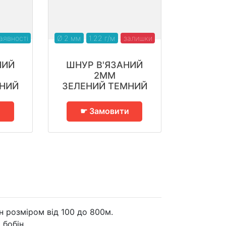
аявності
Ø 2 мм
1.22 г/м
залишки
НИЙ
ШНУР В'ЯЗАНИЙ
2ММ
МНИЙ
ЗЕЛЕНИЙ ТЕМНИЙ
и
☛ Замовити
н розміром від 100 до 800м.
 бобін.