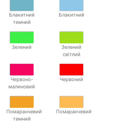
Блакитний
Блакитний
темний
Зелений
Зелений
світлий
Червоно-
Червоний
малиновий
Помаранчевий
Помаранчевий
темний