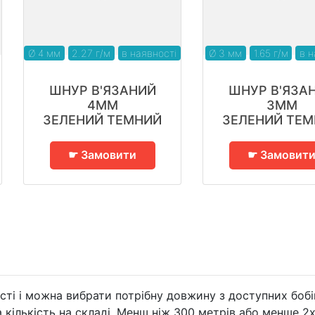
Ø 4 мм
2.27 г/м
в наявності
Ø 3 мм
1.65 г/м
в н
ШНУР В'ЯЗАНИЙ
ШНУР В'ЯЗА
4ММ
3ММ
ЗЕЛЕНИЙ ТЕМНИЙ
ЗЕЛЕНИЙ ТЕ
☛ Замовити
☛ Замовит
сті і можна вибрати потрібну довжину з доступних бобі
кількість на складі. Менш ніж 300 метрів або менше 2х