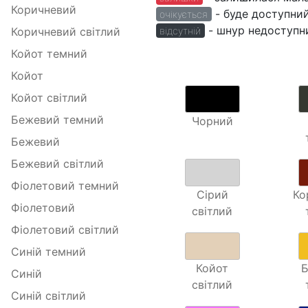
Коричневий
- буде доступний
очікується
- шнур недоступни
відсутній
Коричневий світлий
Койот темний
Койот
Койот світлий
Бежевий темний
Чорний
Бежевий
Бежевий світлий
Фіолетовий темний
Сірий
Ко
Фіолетовий
світлий
Фіолетовий світлий
Синій темний
Койот
Синій
світлий
Синій світлий