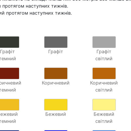
 протягом наступних тижнів.
й протягом наступних тижнів.
Графіт
Графіт
Графіт
темний
світлий
ричневий
Коричневий
Коричневий
темний
світлий
Бежевий
Бежевий
Бежевий
темний
світлий