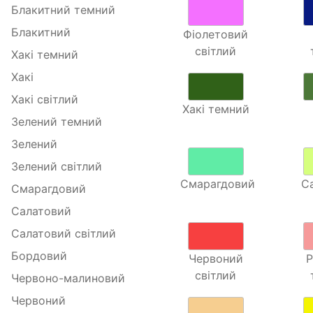
Блакитний темний
Блакитний
Фіолетовий
світлий
Хакі темний
Хакі
Хакі світлий
Хакі темний
Зелений темний
Зелений
Зелений світлий
Смарагдовий
С
Смарагдовий
Салатовий
Салатовий світлий
Бордовий
Червоний
світлий
Червоно-малиновий
Червоний