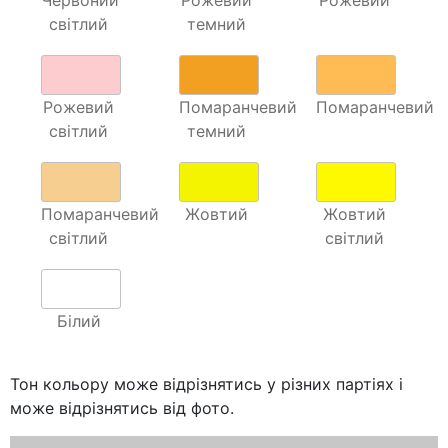
Червоний
Рожевий
Рожевий
світлий
темний
Рожевий
Помаранчевий
Помаранчевий
світлий
темний
Помаранчевий
Жовтий
Жовтий
світлий
світлий
Білий
Тон кольору може відрізнятись у різних партіях і
може відрізнятись від фото.