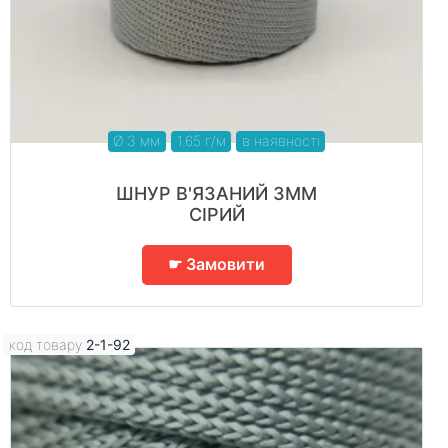
Ø 3 мм
1.65 г/м
в наявності
ШНУР В'ЯЗАНИЙ 3ММ
СІРИЙ
☛ Замовити
код товару
2-1-92