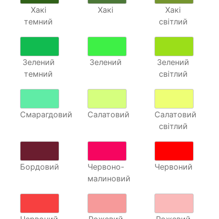
Хакі
Хакі
Хакі
темний
світлий
Зелений
Зелений
Зелений
темний
світлий
Смарагдовий
Салатовий
Салатовий
світлий
Бордовий
Червоно-
Червоний
малиновий