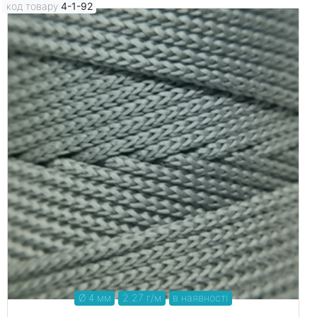
код товару
4-1-92
Ø 4 мм
2.27 г/м
в наявності