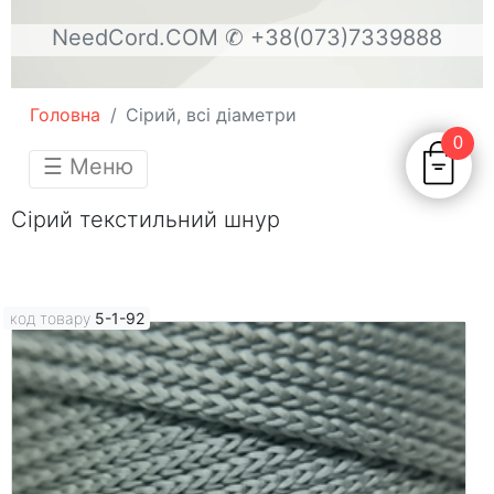
NeedCord.COM
✆ +38(073)7339888
Головна
Сірий, всі діаметри
0
☰ Меню
Сірий текстильний шнур
код товару
5-1-92