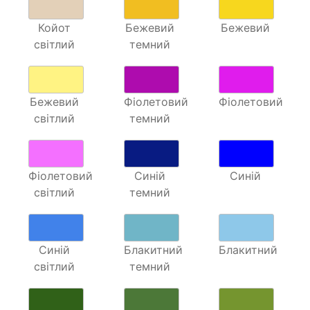
Койот
Бежевий
Бежевий
світлий
темний
Бежевий
Фіолетовий
Фіолетовий
світлий
темний
Фіолетовий
Синій
Синій
світлий
темний
Синій
Блакитний
Блакитний
світлий
темний