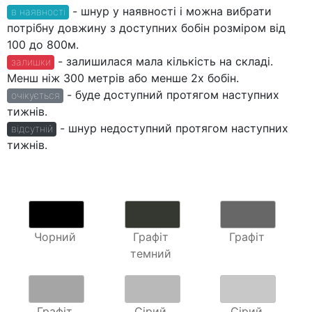
- шнур у наявності і можна вибрати
в наявності
потрібну довжину з доступних бобін розміром від
100 до 800м.
- залишилася мала кількість на складі.
залишки
Менш ніж 300 метрів або менше 2х бобін.
- буде доступний протягом наступних
очікується
тижнів.
- шнур недоступний протягом наступних
відсутній
тижнів.
Чорний
Графіт
Графіт
темний
Графіт
Сірий
Сірий