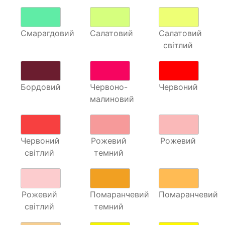
Смарагдовий
Салатовий
Салатовий
світлий
Бордовий
Червоно-
Червоний
малиновий
Червоний
Рожевий
Рожевий
світлий
темний
Рожевий
Помаранчевий
Помаранчевий
світлий
темний