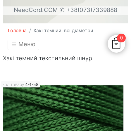
NeedCord.COM
✆ +38(073)7339888
Головна
Хакі темний, всі діаметри
0
☰ Меню
Хакі темний текстильний шнур
код товару
4-1-58