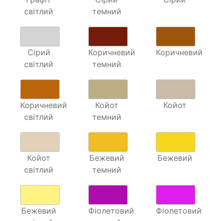
світлий
темний
Сірий
Коричневий
Коричневий
світлий
темний
Коричневий
Койот
Койот
світлий
темний
Койот
Бежевий
Бежевий
світлий
темний
Бежевий
Фіолетовий
Фіолетовий