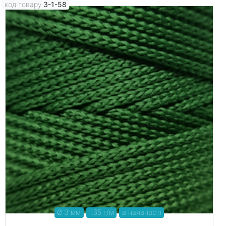
код товару
3-1-58
Ø 3 мм
1.65 г/м
в наявності