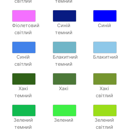
світлий
темний
Фіолетовий
Синій
Синій
світлий
темний
Синій
Блакитний
Блакитний
світлий
темний
Хакі
Хакі
Хакі
темний
світлий
Зелений
Зелений
Зелений
темний
світлий