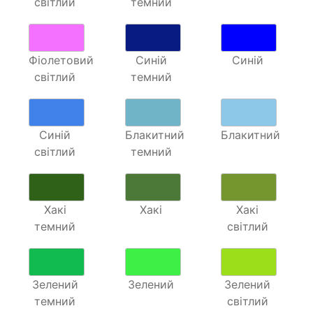
світлий
темний
Фіолетовий
Синій
Синій
світлий
темний
Синій
Блакитний
Блакитний
світлий
темний
Хакі
Хакі
Хакі
темний
світлий
Зелений
Зелений
Зелений
темний
світлий