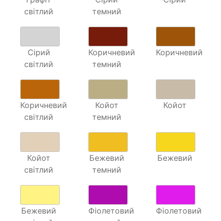
світлий
темний
Сірий
Коричневий
Коричневий
світлий
темний
Коричневий
Койот
Койот
світлий
темний
Койот
Бежевий
Бежевий
світлий
темний
Бежевий
Фіолетовий
Фіолетовий