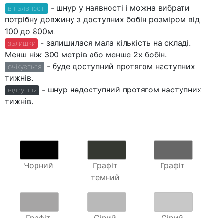
- шнур у наявності і можна вибрати
в наявності
потрібну довжину з доступних бобін розміром від
100 до 800м.
- залишилася мала кількість на складі.
залишки
Менш ніж 300 метрів або менше 2х бобін.
- буде доступний протягом наступних
очікується
тижнів.
- шнур недоступний протягом наступних
відсутній
тижнів.
Чорний
Графіт
Графіт
темний
Графіт
Сірий
Сірий