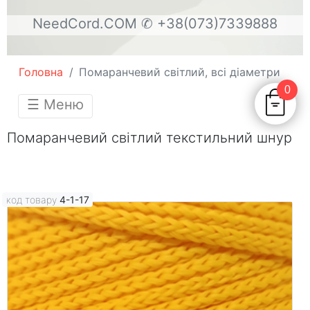
NeedCord.COM
✆ +38(073)7339888
Головна
Помаранчевий світлий, всі діаметри
0
☰ Меню
Помаранчевий світлий текстильний шнур
код товару
4-1-17