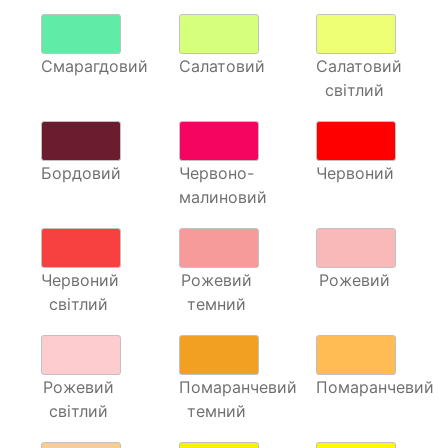
Смарагдовий
Салатовий
Салатовий
світлий
Бордовий
Червоно-
Червоний
малиновий
Червоний
Рожевий
Рожевий
світлий
темний
Рожевий
Помаранчевий
Помаранчевий
світлий
темний