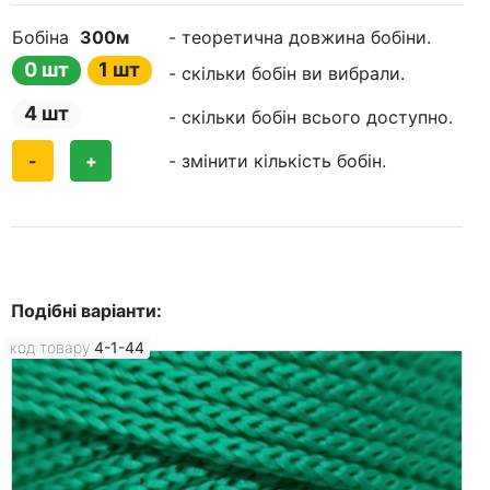
Бобіна
300м
- теоретична довжина бобіни.
0 шт
1 шт
- скільки бобін ви вибрали.
4 шт
- скільки бобін всього доступно.
-
+
- змінити кількість бобін.
Подібні варіанти:
код товару
4-1-44