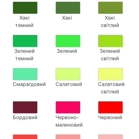
Хакі
Хакі
Хакі
темний
світлий
Зелений
Зелений
Зелений
темний
світлий
Смарагдовий
Салатовий
Салатовий
світлий
Бордовий
Червоно-
Червоний
малиновий