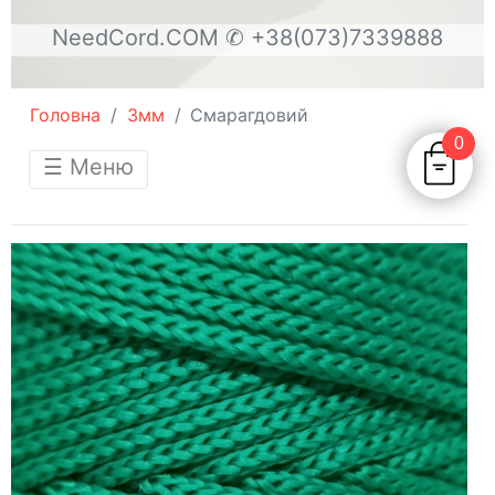
NeedCord.COM
✆ +38(073)7339888
Головна
3мм
Смарагдовий
0
☰ Меню