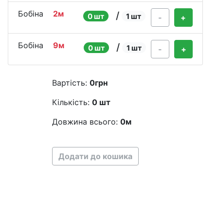
Бобіна
2м
/
0 шт
1 шт
-
+
Бобіна
9м
/
0 шт
1 шт
-
+
Вартість:
0
грн
Кількість:
0
шт
Довжина всього:
0
м
Додати до кошика