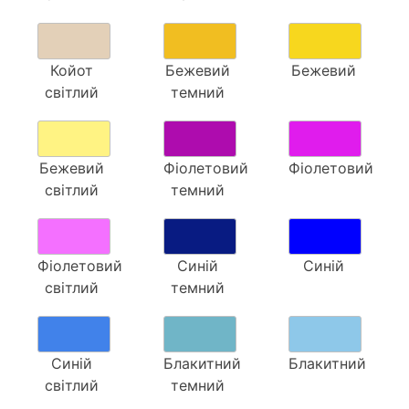
Койот
Бежевий
Бежевий
світлий
темний
Бежевий
Фіолетовий
Фіолетовий
світлий
темний
Фіолетовий
Синій
Синій
світлий
темний
Синій
Блакитний
Блакитний
світлий
темний