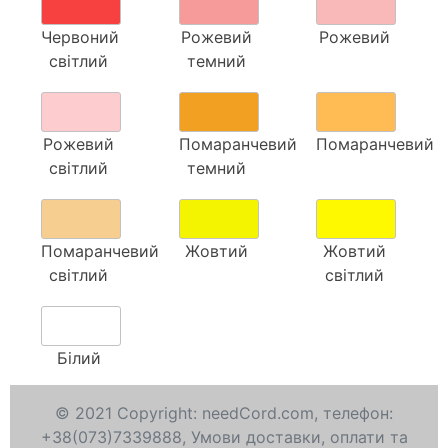
Червоний
Рожевий
Рожевий
світлий
темний
Рожевий
Помаранчевий
Помаранчевий
світлий
темний
Помаранчевий
Жовтий
Жовтий
світлий
світлий
Білий
© 2021 Copyright:
needCord.com,
телефон:
+38(073)7339888,
Умови доставки, оплати та