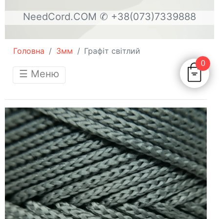
NeedCord.COM
✆ +38(073)7339888
Головна
3мм
Графіт світлий
0
☰ Меню