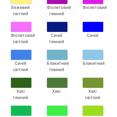
Бежевий
Фіолетовий
Фіолетовий
світлий
темний
Фіолетовий
Синій
Синій
світлий
темний
Синій
Блакитний
Блакитний
світлий
темний
Хакі
Хакі
Хакі
темний
світлий