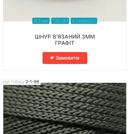
Ø 3 мм
1.65 г/м
в наявності
ШНУР В'ЯЗАНИЙ 3ММ
ГРАФІТ
☛ Замовити
код товару
2-1-96