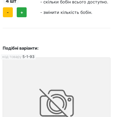
4 шт
- скільки бобін всього доступно.
-
+
- змінити кількість бобін.
Подібні варіанти:
код товару
5-1-93