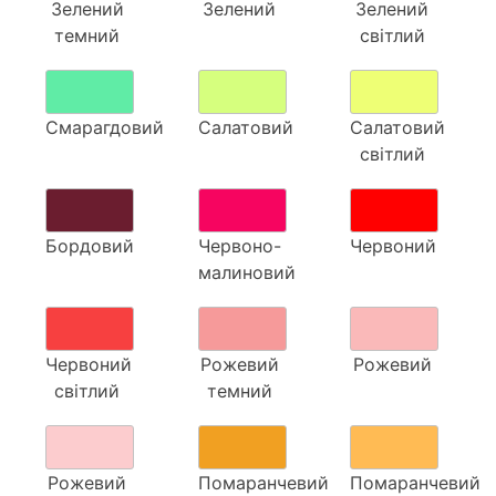
Зелений
Зелений
Зелений
темний
світлий
Смарагдовий
Салатовий
Салатовий
світлий
Бордовий
Червоно-
Червоний
малиновий
Червоний
Рожевий
Рожевий
світлий
темний
Рожевий
Помаранчевий
Помаранчевий