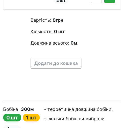
2 шт
Вартість:
0
грн
Кількість:
0
шт
Довжина всього:
0
м
Додати до кошика
Бобіна
300м
- теоретична довжина бобіни.
0 шт
1 шт
- скільки бобін ви вибрали.