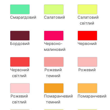
Смарагдовий
Салатовий
Салатовий
світлий
Бордовий
Червоно-
Червоний
малиновий
Червоний
Рожевий
Рожевий
світлий
темний
Рожевий
Помаранчевий
Помаранчевий
світлий
темний