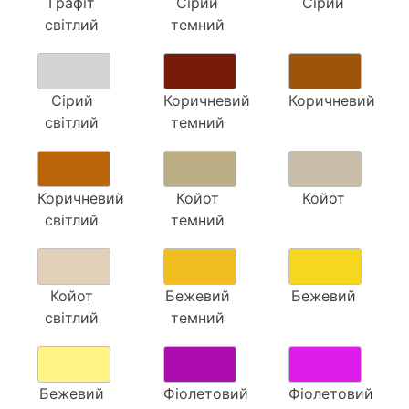
Графіт
Сірий
Сірий
світлий
темний
Сірий
Коричневий
Коричневий
світлий
темний
Коричневий
Койот
Койот
світлий
темний
Койот
Бежевий
Бежевий
світлий
темний
Бежевий
Фіолетовий
Фіолетовий