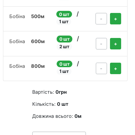
/
0 шт
Бобіна
500м
-
+
1 шт
/
0 шт
Бобіна
600м
-
+
2 шт
/
0 шт
Бобіна
800м
-
+
1 шт
Вартість:
0
грн
Кількість:
0
шт
Довжина всього:
0
м