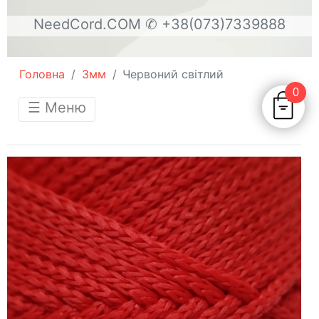
NeedCord.COM
✆ +38(073)7339888
Головна
3мм
Червоний світлий
0
☰ Меню