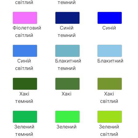
світлий
темний
Фіолетовий
Синій
Синій
світлий
темний
Синій
Блакитний
Блакитний
світлий
темний
Хакі
Хакі
Хакі
темний
світлий
Зелений
Зелений
Зелений
темний
світлий