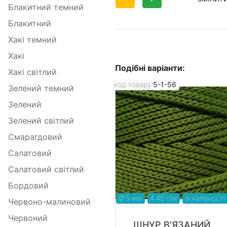
Блакитний темний
Блакитний
Хакі темний
Хакі
Подібні варіанти:
Хакі світлий
код товару
5-1-56
Зелений темний
Зелений
Зелений світлий
Смарагдовий
Салатовий
Салатовий світлий
Бордовий
Ø 5 мм
4.45 г/м
в наявності
Червоно-малиновий
Червоний
ШНУР В'ЯЗАНИЙ