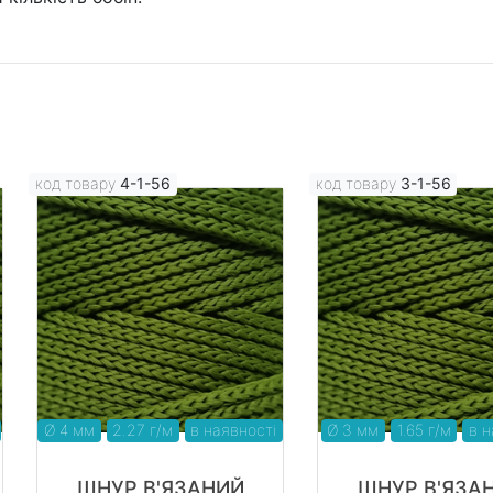
код товару
4-1-56
код товару
3-1-56
Ø 4 мм
2.27 г/м
в наявності
Ø 3 мм
1.65 г/м
в н
ШНУР В'ЯЗАНИЙ
ШНУР В'ЯЗА