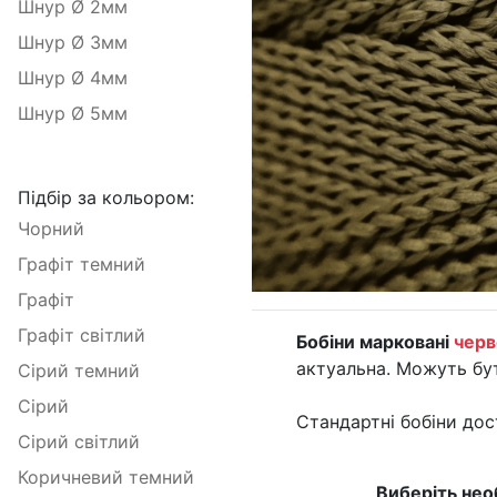
Шнур Ø 2мм
Шнур Ø 3мм
Шнур Ø 4мм
Шнур Ø 5мм
Підбір за кольором:
Чорний
Графіт темний
Графіт
Графіт світлий
Бобіни марковані
черв
актуальна. Можуть бут
Сірий темний
Сірий
Стандартні бобіни дос
Сірий світлий
Коричневий темний
Виберіть нео