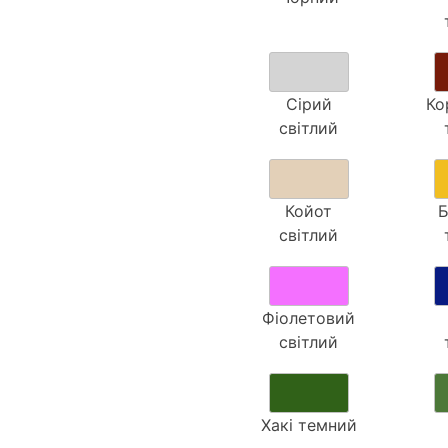
Сірий
Ко
світлий
Койот
світлий
Фіолетовий
світлий
Хакі темний