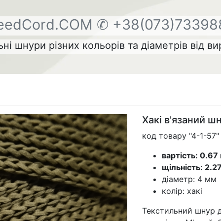
eedCord.COM
✆ +38(073)73398
ні шнури різних кольорів та діаметрів від в
Хакі в'язаний ш
код товару "4-1-57"
вартість: 0.67
щільність: 2.2
діаметр: 4 мм
колір: хакі
Текстильний шнур д