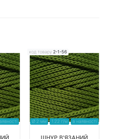
код товару
2-1-56
аявності
Ø 2 мм
1.22 г/м
в наявності
НИЙ
ШНУР В'ЯЗАНИЙ