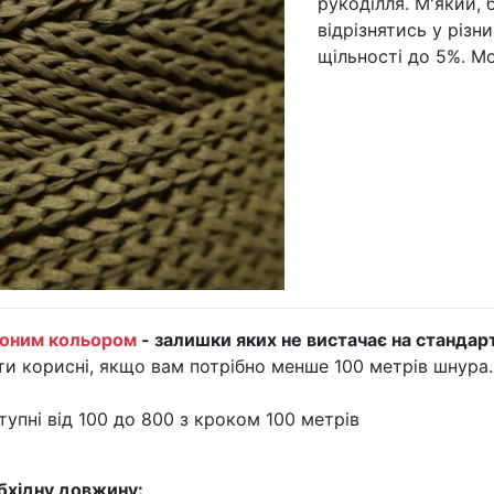
рукоділля. М'який,
відрізнятись у різн
щільності до 5%. М
оним кольором
- залишки яких не вистачає на стандарт
и корисні, якщо вам потрібно менше 100 метрів шнура.
тупні від 100 до 800 з кроком 100 метрів
бхідну довжину: