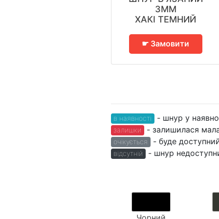
3ММ
ХАКІ ТЕМНИЙ
☛ Замовити
- шнур у наявно
в наявності
- залишилася мала 
залишки
- буде доступний
очікується
- шнур недоступни
відсутній
Чорний