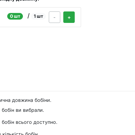
/
0 шт
1 шт
-
+
ична довжина бобіни.
и бобін ви вибрали.
и бобін всього доступно.
 кількість бобін.