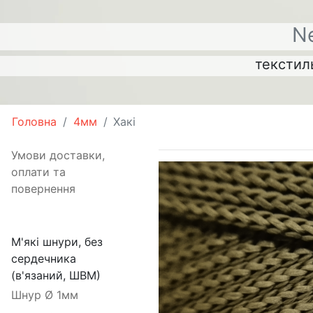
N
текстиль
Головна
4мм
Хакі
Умови доставки,
оплати та
повернення
М'які шнури, без
сердечника
(в'язаний, ШВМ)
Шнур Ø 1мм