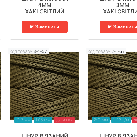
4ММ
3ММ
ХАКІ СВІТЛИЙ
ХАКІ СВІТЛ
☛ Замовити
☛ Замовит
код товару
3-1-57
код товару
2-1-57
Ø 3 мм
1.65 г/м
залишки
Ø 2 мм
1.22 г/м
з
ШНУР В'ЯЗАНИЙ
ШНУР В'ЯЗА