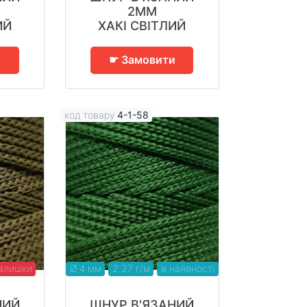
2ММ
ИЙ
ХАКІ СВІТЛИЙ
и
☛ Замовити
код товару
4-1-58
алишки
Ø 4 мм
2.27 г/м
в наявності
НИЙ
ШНУР В'ЯЗАНИЙ