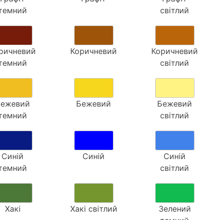
темний
світлий
ричневий
Коричневий
Коричневий
темний
світлий
Бежевий
Бежевий
Бежевий
темний
світлий
Синій
Синій
Синій
темний
світлий
Хакі
Хакі світлий
Зелений