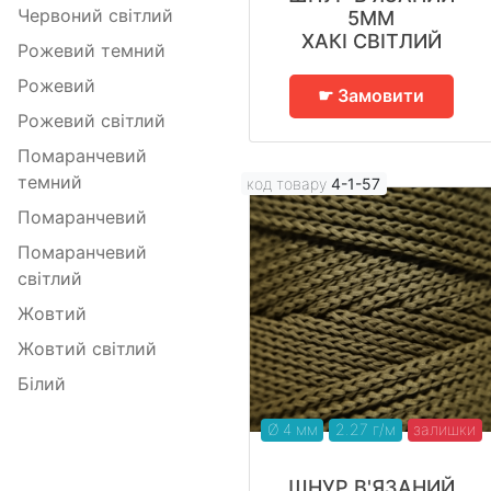
Червоний світлий
5ММ
ХАКІ СВІТЛИЙ
Рожевий темний
Рожевий
☛ Замовити
Рожевий світлий
Помаранчевий
темний
код товару
4-1-57
Помаранчевий
Помаранчевий
світлий
Жовтий
Жовтий світлий
Білий
Ø 4 мм
2.27 г/м
залишки
ШНУР В'ЯЗАНИЙ