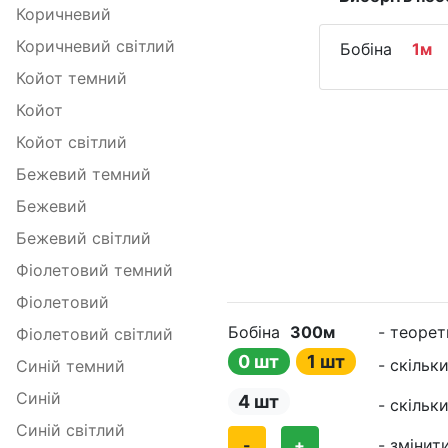
Коричневий
Коричневий світлий
Бобіна
1м
Койот темний
Койот
Койот світлий
Бежевий темний
Бежевий
Бежевий світлий
Фіолетовий темний
Фіолетовий
Бобіна
300м
- теорет
Фіолетовий світлий
0 шт
1 шт
- скільк
Синій темний
Синій
4 шт
- скільк
Синій світлий
-
+
- змінити