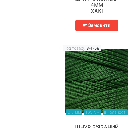
4ММ
ХАКІ
☛ Замовити
код товару
3-1-58
Ø 3 мм
1.65 г/м
в наявності
ШНУР В'ЯЗАНИЙ