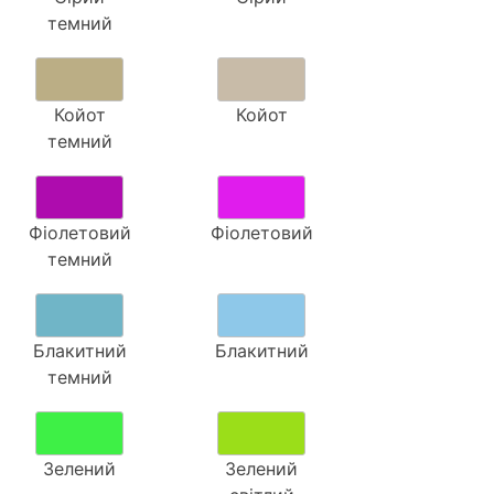
темний
Койот
Койот
темний
Фіолетовий
Фіолетовий
темний
Блакитний
Блакитний
темний
Зелений
Зелений