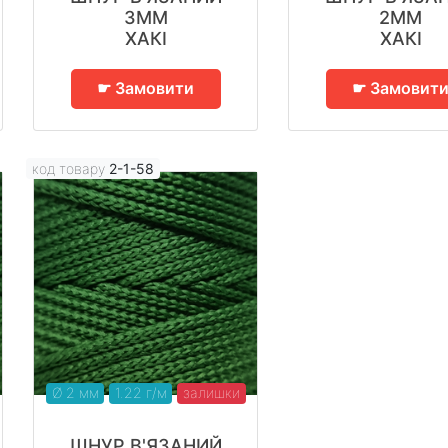
3ММ
2ММ
ХАКІ
ХАКІ
☛ Замовити
☛ Замовит
код товару
2-1-58
Ø 2 мм
1.22 г/м
залишки
ШНУР В'ЯЗАНИЙ