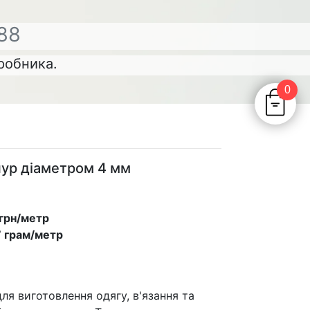
88
иробника.
0
нур діаметром 4 мм
 грн/метр
7 грам/метр
ля виготовлення одягу, в'язання та